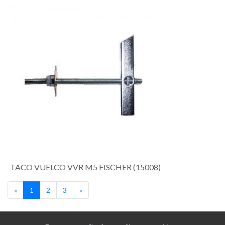
TACO VUELCO VVR M5 FISCHER (15008)
«
1
2
3
»