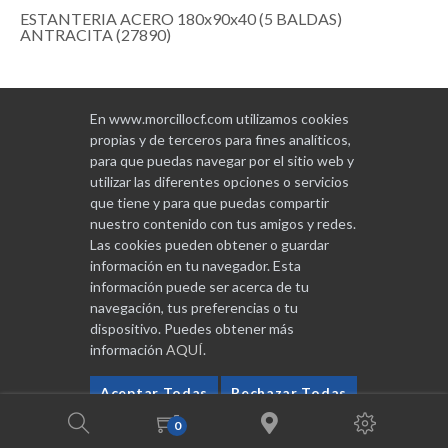
ESTANTERIA ACERO 180x90x40 (5 BALDAS)
ANTRACITA (27890)
En www.morcillocf.com utilizamos cookies
MORCILLO COMERCIAL FERRETERA
propias y de terceros para fines analíticos,
para que puedas navegar por el sitio web y
MAS INFORMACIÓN
utilizar las diferentes opciones o servicios
que tiene y para que puedas compartir
CONTACTO
nuestro contenido con tus amigos y redes.
Las cookies pueden obtener o guardar
información en tu navegador. Esta
información puede ser acerca de tu
Copyrights
2026
navegación, tus preferencias o tu
dispositivo. Puedes obtener más
información
AQUÍ
.
Diseñado y programado por
GABALA
Aceptar Todas
Rechazar Todas
Configurar
0