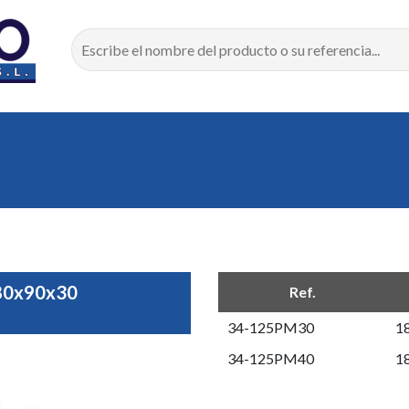
80x90x30
Ref.
34-125PM30
18
34-125PM40
18